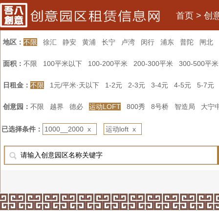
首页
>
创
地区：
不限
徐汇
静安
黄浦
长宁
卢湾
闵行
浦东
普陀
闸北
面积：
不限
100平米以下
100-200平米
200-300平米
300-500平米
日租金：
不限
1元/平米·天以下
1-2元
2-3元
3-4元
4-5元
5-7元
创意园：
不限
越界
德必
运动LOFT
800秀
8号桥
智造局
大宁
已选择条件：
1000__2000 x
运动loft x