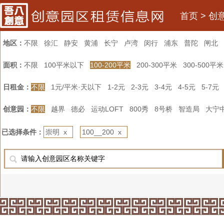
首页
>
创
地区：
不限
徐汇
静安
黄浦
长宁
卢湾
闵行
浦东
普陀
闸北
面积：
不限
100平米以下
100-200平米
200-300平米
300-500平米
日租金：
不限
1元/平米·天以下
1-2元
2-3元
3-4元
4-5元
5-7元
创意园：
不限
越界
德必
运动LOFT
800秀
8号桥
智造局
大宁
已选择条件：
崇明 x
100__200 x