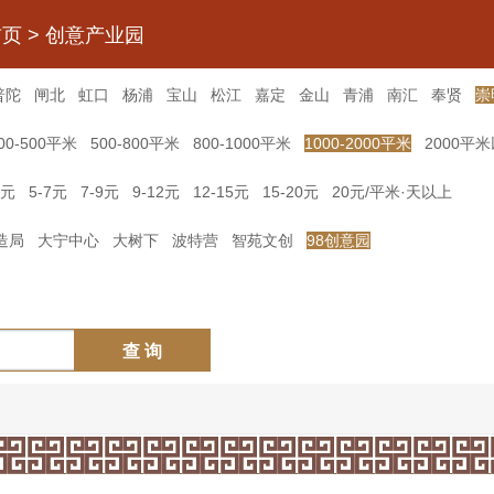
首页
>
创意产业园
普陀
闸北
虹口
杨浦
宝山
松江
嘉定
金山
青浦
南汇
奉贤
崇
00-500平米
500-800平米
800-1000平米
1000-2000平米
2000平
5元
5-7元
7-9元
9-12元
12-15元
15-20元
20元/平米·天以上
造局
大宁中心
大树下
波特营
智苑文创
98创意园
查 询