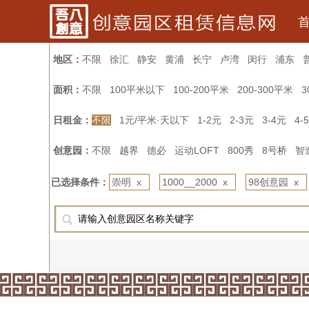
地区：
不限
徐汇
静安
黄浦
长宁
卢湾
闵行
浦东
面积：
不限
100平米以下
100-200平米
200-300平米
3
日租金：
不限
1元/平米·天以下
1-2元
2-3元
3-4元
4-
创意园：
不限
越界
德必
运动LOFT
800秀
8号桥
智
已选择条件：
崇明 x
1000__2000 x
98创意园 x