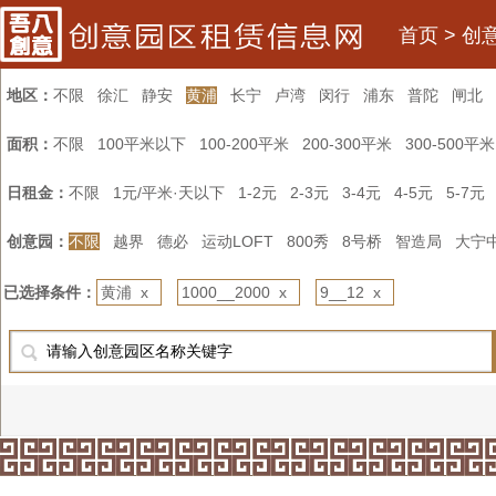
首页
>
创
地区：
不限
徐汇
静安
黄浦
长宁
卢湾
闵行
浦东
普陀
闸北
面积：
不限
100平米以下
100-200平米
200-300平米
300-500平米
日租金：
不限
1元/平米·天以下
1-2元
2-3元
3-4元
4-5元
5-7元
创意园：
不限
越界
德必
运动LOFT
800秀
8号桥
智造局
大宁
已选择条件：
黄浦 x
1000__2000 x
9__12 x