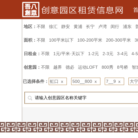
地区：
不限
徐汇
静安
黄浦
长宁
卢湾
闵行
浦东
面积：
不限
100平米以下
100-200平米
200-300平米
3
日租金：
不限
1元/平米·天以下
1-2元
2-3元
3-4元
4-
创意园：
不限
越界
德必
运动LOFT
800秀
8号桥
智
已选择条件：
虹口 x
500__800 x
7__9 x
大宁