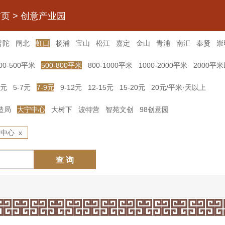
首页
>
创意产业园
普陀
闸北
虹口
杨浦
宝山
松江
嘉定
金山
青浦
南汇
奉贤
崇
00-500平米
500-800平米
800-1000平米
1000-2000平米
2000平
5元
5-7元
7-9元
9-12元
12-15元
15-20元
20元/平米·天以上
造局
大宁中心
大树下
波特营
智苑文创
98创意园
中心 x
查 询