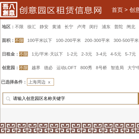
首页
>
创
地区：
不限
徐汇
静安
黄浦
长宁
卢湾
闵行
浦东
普陀
闸北
面积：
不限
100平米以下
100-200平米
200-300平米
300-500平米
日租金：
不限
1元/平米·天以下
1-2元
2-3元
3-4元
4-5元
5-7元
创意园：
不限
越界
德必
运动LOFT
800秀
8号桥
智造局
大宁
已选择条件：
上海周边 x