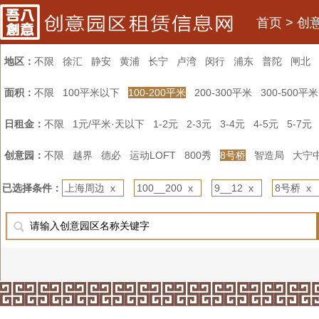
首页
>
创
地区：
不限
徐汇
静安
黄浦
长宁
卢湾
闵行
浦东
普陀
闸北
面积：
不限
100平米以下
100-200平米
200-300平米
300-500平米
日租金：
不限
1元/平米·天以下
1-2元
2-3元
3-4元
4-5元
5-7元
创意园：
不限
越界
德必
运动LOFT
800秀
8号桥
智造局
大宁
已选择条件：
上海周边 x
100__200 x
9__12 x
8号桥 x