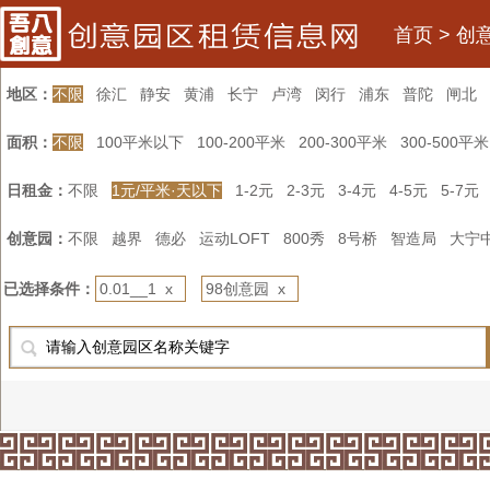
首页
>
创
地区：
不限
徐汇
静安
黄浦
长宁
卢湾
闵行
浦东
普陀
闸北
面积：
不限
100平米以下
100-200平米
200-300平米
300-500平米
日租金：
不限
1元/平米·天以下
1-2元
2-3元
3-4元
4-5元
5-7元
创意园：
不限
越界
德必
运动LOFT
800秀
8号桥
智造局
大宁
已选择条件：
0.01__1 x
98创意园 x