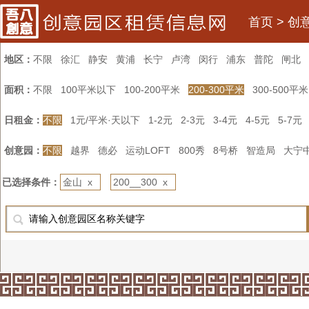
首页
>
创
地区：
不限
徐汇
静安
黄浦
长宁
卢湾
闵行
浦东
普陀
闸北
面积：
不限
100平米以下
100-200平米
200-300平米
300-500平米
日租金：
不限
1元/平米·天以下
1-2元
2-3元
3-4元
4-5元
5-7元
创意园：
不限
越界
德必
运动LOFT
800秀
8号桥
智造局
大宁
已选择条件：
金山 x
200__300 x