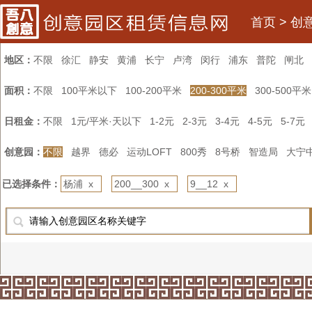
首页
>
创
地区：
不限
徐汇
静安
黄浦
长宁
卢湾
闵行
浦东
普陀
闸北
面积：
不限
100平米以下
100-200平米
200-300平米
300-500平米
日租金：
不限
1元/平米·天以下
1-2元
2-3元
3-4元
4-5元
5-7元
创意园：
不限
越界
德必
运动LOFT
800秀
8号桥
智造局
大宁
已选择条件：
杨浦 x
200__300 x
9__12 x