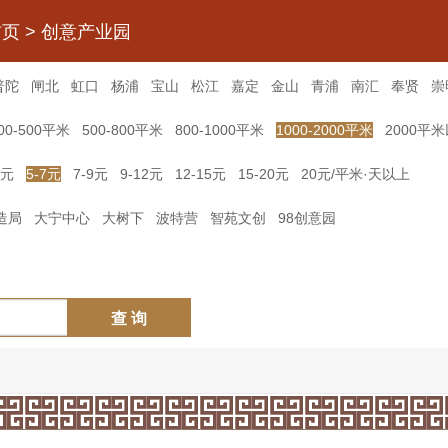
首页
>
创意产业园
普陀
闸北
虹口
杨浦
宝山
松江
嘉定
金山
青浦
南汇
奉贤
崇
00-500平米
500-800平米
800-1000平米
1000-2000平米
2000平
5元
5-7元
7-9元
9-12元
12-15元
15-20元
20元/平米·天以上
造局
大宁中心
大树下
波特营
智苑文创
98创意园
查 询