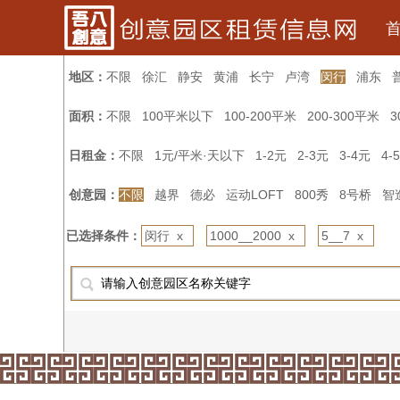
地区：
不限
徐汇
静安
黄浦
长宁
卢湾
闵行
浦东
面积：
不限
100平米以下
100-200平米
200-300平米
3
日租金：
不限
1元/平米·天以下
1-2元
2-3元
3-4元
4-
创意园：
不限
越界
德必
运动LOFT
800秀
8号桥
智
已选择条件：
闵行 x
1000__2000 x
5__7 x