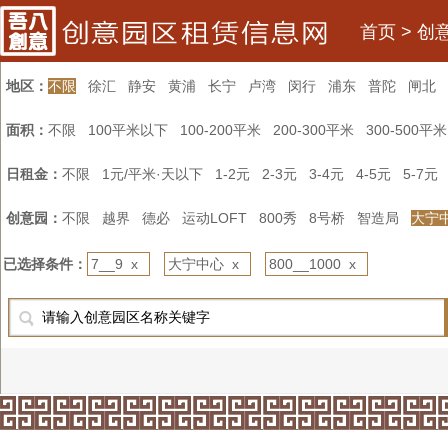
首页
>
创
地区：
不限
徐汇
静安
黄浦
长宁
卢湾
闵行
浦东
普陀
闸北
面积：
不限
100平米以下
100-200平米
200-300平米
300-500平米
日租金：
不限
1元/平米·天以下
1-2元
2-3元
3-4元
4-5元
5-7元
创意园：
不限
越界
德必
运动LOFT
800秀
8号桥
智造局
大宁
已选择条件：
7__9 x
大宁中心 x
800__1000 x