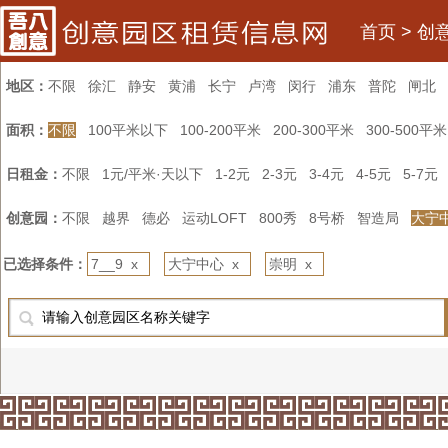
首页
>
创
地区：
不限
徐汇
静安
黄浦
长宁
卢湾
闵行
浦东
普陀
闸北
面积：
不限
100平米以下
100-200平米
200-300平米
300-500平米
日租金：
不限
1元/平米·天以下
1-2元
2-3元
3-4元
4-5元
5-7元
创意园：
不限
越界
德必
运动LOFT
800秀
8号桥
智造局
大宁
已选择条件：
7__9 x
大宁中心 x
崇明 x