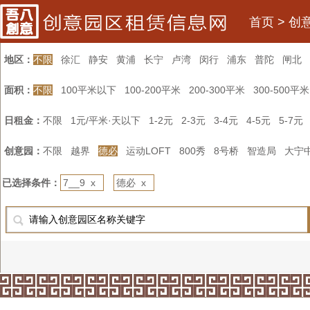
首页
>
创
地区：
不限
徐汇
静安
黄浦
长宁
卢湾
闵行
浦东
普陀
闸北
面积：
不限
100平米以下
100-200平米
200-300平米
300-500平米
日租金：
不限
1元/平米·天以下
1-2元
2-3元
3-4元
4-5元
5-7元
创意园：
不限
越界
德必
运动LOFT
800秀
8号桥
智造局
大宁
已选择条件：
7__9 x
德必 x