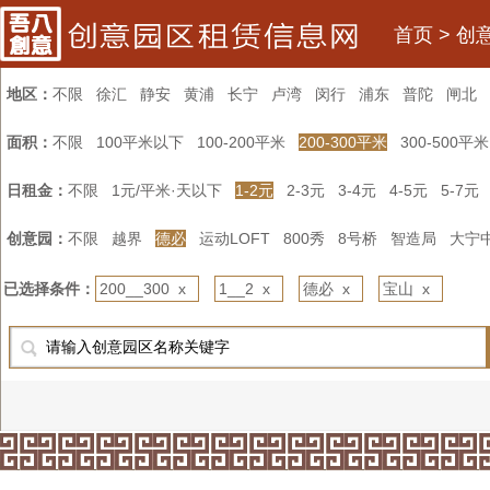
首页
>
创
地区：
不限
徐汇
静安
黄浦
长宁
卢湾
闵行
浦东
普陀
闸北
面积：
不限
100平米以下
100-200平米
200-300平米
300-500平米
日租金：
不限
1元/平米·天以下
1-2元
2-3元
3-4元
4-5元
5-7元
创意园：
不限
越界
德必
运动LOFT
800秀
8号桥
智造局
大宁
已选择条件：
200__300 x
1__2 x
德必 x
宝山 x