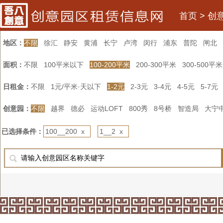
首页
>
创
地区：
不限
徐汇
静安
黄浦
长宁
卢湾
闵行
浦东
普陀
闸北
面积：
不限
100平米以下
100-200平米
200-300平米
300-500平米
日租金：
不限
1元/平米·天以下
1-2元
2-3元
3-4元
4-5元
5-7元
创意园：
不限
越界
德必
运动LOFT
800秀
8号桥
智造局
大宁
已选择条件：
100__200 x
1__2 x