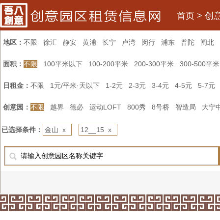
首页
>
创
地区：
不限
徐汇
静安
黄浦
长宁
卢湾
闵行
浦东
普陀
闸北
面积：
不限
100平米以下
100-200平米
200-300平米
300-500平米
日租金：
不限
1元/平米·天以下
1-2元
2-3元
3-4元
4-5元
5-7元
创意园：
不限
越界
德必
运动LOFT
800秀
8号桥
智造局
大宁
已选择条件：
金山 x
12__15 x