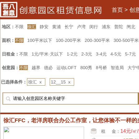
首页
>
创
地区：
不限
徐汇
静安
黄浦
长宁
卢湾
闵行
浦东
普陀
闸北
面积：
不限
100平米以下
100-200平米
200-300平米
300-500平米
日租金：
不限
1元/平米·天以下
1-2元
2-3元
3-4元
4-5元
5-7元
创意园：
不限
越界
德必
运动LOFT
800秀
8号桥
智造局
大宁
已选择条件：
徐汇 x
12__15 x
徐汇FFC，老洋房联合办公工作室，让您体验不一样的
14元/㎡
租 金：