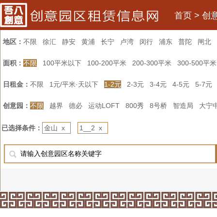
首页
>
创
地区：
不限
徐汇
静安
黄浦
长宁
卢湾
闵行
浦东
普陀
闸北
面积：
不限
100平米以下
100-200平米
200-300平米
300-500平米
日租金：
不限
1元/平米·天以下
1-2元
2-3元
3-4元
4-5元
5-7元
创意园：
不限
越界
德必
运动LOFT
800秀
8号桥
智造局
大宁
已选择条件：
金山 x
1__2 x