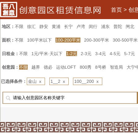
首页
>
创
地区：
不限
徐汇
静安
黄浦
长宁
卢湾
闵行
浦东
普陀
闸北
面积：
不限
100平米以下
100-200平米
200-300平米
300-500平米
日租金：
不限
1元/平米·天以下
1-2元
2-3元
3-4元
4-5元
5-7元
创意园：
不限
越界
德必
运动LOFT
800秀
8号桥
智造局
大宁
已选择条件：
金山 x
1__2 x
100__200 x