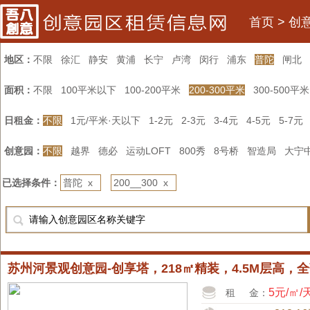
首页
>
创
地区：
不限
徐汇
静安
黄浦
长宁
卢湾
闵行
浦东
普陀
闸北
面积：
不限
100平米以下
100-200平米
200-300平米
300-500平米
日租金：
不限
1元/平米·天以下
1-2元
2-3元
3-4元
4-5元
5-7元
创意园：
不限
越界
德必
运动LOFT
800秀
8号桥
智造局
大宁
已选择条件：
普陀 x
200__300 x
苏州河景观创意园-创享塔，218㎡精装，4.5M层高
5元/㎡/
租 金：