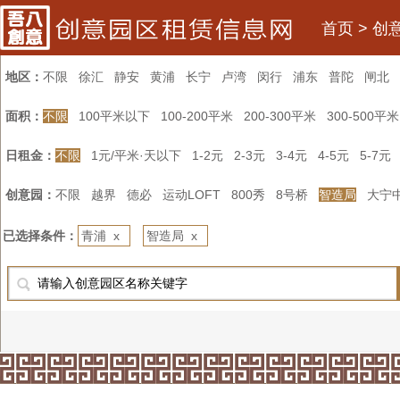
首页
>
创
地区：
不限
徐汇
静安
黄浦
长宁
卢湾
闵行
浦东
普陀
闸北
面积：
不限
100平米以下
100-200平米
200-300平米
300-500平米
日租金：
不限
1元/平米·天以下
1-2元
2-3元
3-4元
4-5元
5-7元
创意园：
不限
越界
德必
运动LOFT
800秀
8号桥
智造局
大宁
已选择条件：
青浦 x
智造局 x