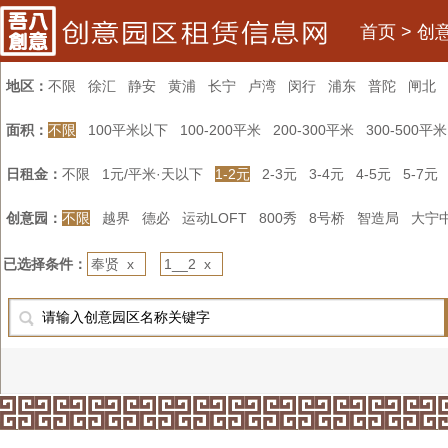
首页
>
创
地区：
不限
徐汇
静安
黄浦
长宁
卢湾
闵行
浦东
普陀
闸北
面积：
不限
100平米以下
100-200平米
200-300平米
300-500平米
日租金：
不限
1元/平米·天以下
1-2元
2-3元
3-4元
4-5元
5-7元
创意园：
不限
越界
德必
运动LOFT
800秀
8号桥
智造局
大宁
已选择条件：
奉贤 x
1__2 x