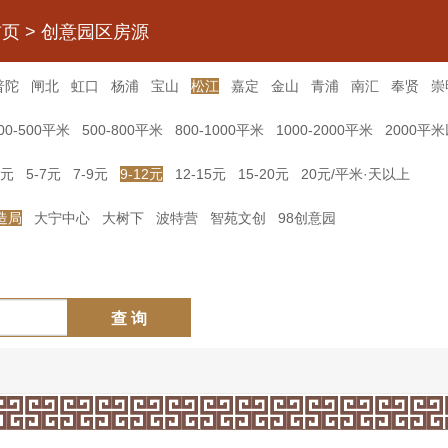
首页
>
创意园区房源
普陀
闸北
虹口
杨浦
宝山
松江
嘉定
金山
青浦
南汇
奉贤
崇
00-500平米
500-800平米
800-1000平米
1000-2000平米
2000平
5元
5-7元
7-9元
9-12元
12-15元
15-20元
20元/平米·天以上
造局
大宁中心
大树下
波特营
智苑文创
98创意园
查 询