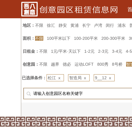
地区：
不限
徐汇
静安
黄浦
长宁
卢湾
闵行
浦东
面积：
不限
100平米以下
100-200平米
200-300平米
3
日租金：
不限
1元/平米·天以下
1-2元
2-3元
3-4元
4-
创意园：
不限
越界
德必
运动LOFT
800秀
8号桥
智
已选择条件：
松江 x
智造局 x
9__12 x