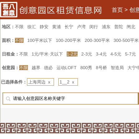
首页
>
创
地区：
不限
徐汇
静安
黄浦
长宁
卢湾
闵行
浦东
普陀
闸北
面积：
不限
100平米以下
100-200平米
200-300平米
300-500平米
日租金：
不限
1元/平米·天以下
1-2元
2-3元
3-4元
4-5元
5-7元
创意园：
不限
越界
德必
运动LOFT
800秀
8号桥
智造局
大宁
已选择条件：
上海周边 x
1__2 x