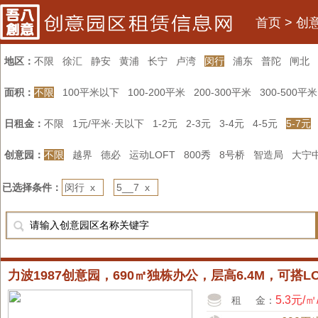
首页
>
创
地区：
不限
徐汇
静安
黄浦
长宁
卢湾
闵行
浦东
普陀
闸北
面积：
不限
100平米以下
100-200平米
200-300平米
300-500平米
日租金：
不限
1元/平米·天以下
1-2元
2-3元
3-4元
4-5元
5-7元
创意园：
不限
越界
德必
运动LOFT
800秀
8号桥
智造局
大宁
已选择条件：
闵行 x
5__7 x
力波1987创意园，690㎡独栋办公，层高6.4M，可搭
5.3元/㎡
租 金：